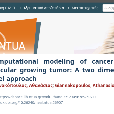
κη Ε.Μ.Π.
→
Ιδρυματικό Αποθετήριο
→
Μεταπτυχιακές
ing of cancer stem cells In a vas
ontinuum level approach
mputational modeling of cance
scular growing tumor: A two dim
el approach
νακόπουλος, Αθανάσιος
;
Giannakopoulos, Athanasi
ttps://dspace.lib.ntua.gr/xmlui/handle/123456789/59211
//dx.doi.org/10.26240/heal.ntua.26907