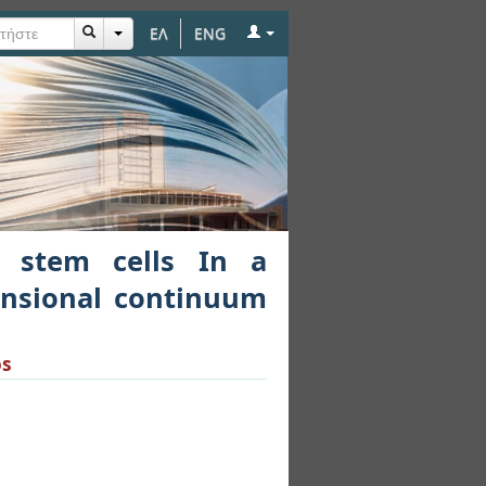
ΕΛ
ENG
cular growing tumor:
r stem cells In a
ensional continuum
os