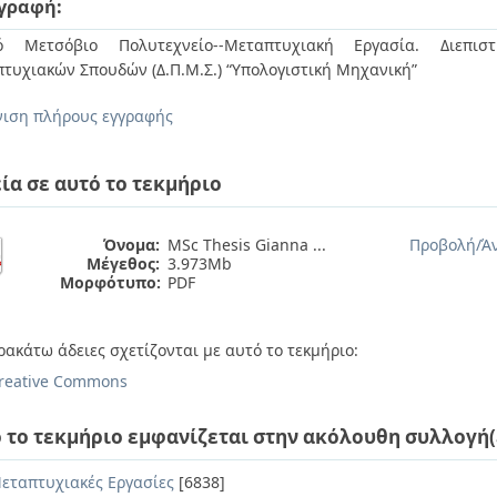
γραφή:
κό Μετσόβιο Πολυτεχνείο--Μεταπτυχιακή Εργασία. Διεπιστ
τυχιακών Σπουδών (Δ.Π.Μ.Σ.) “Υπολογιστική Μηχανική”
ιση πλήρους εγγραφής
ία σε αυτό το τεκμήριο
Όνομα:
MSc Thesis Gianna ...
Προβολή/
Ά
Μέγεθος:
3.973Mb
Μορφότυπο:
PDF
ρακάτω άδειες σχετίζονται με αυτό το τεκμήριο:
reative Commons
 το τεκμήριο εμφανίζεται στην ακόλουθη συλλογή(
εταπτυχιακές Εργασίες
[6838]