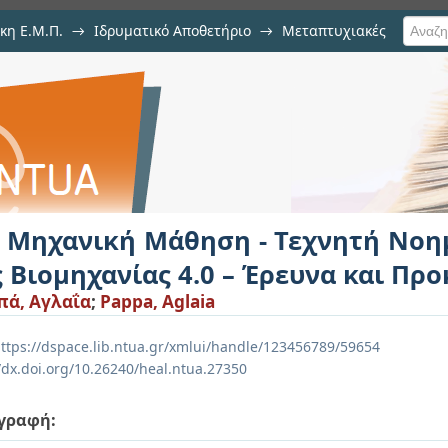
κη Ε.Μ.Π.
→
Ιδρυματικό Αποθετήριο
→
Μεταπτυχιακές
η - Τεχνητή Νοημοσύνη και εξέλ
οκλήσεις
: Μηχανική Μάθηση - Τεχνητή Νοη
 Βιομηχανίας 4.0 – Έρευνα και Πρ
ά, Αγλαΐα
;
Pappa, Aglaia
ttps://dspace.lib.ntua.gr/xmlui/handle/123456789/59654
//dx.doi.org/10.26240/heal.ntua.27350
γραφή: