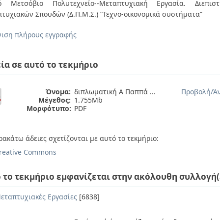
κό Μετσόβιο Πολυτεχνείο--Μεταπτυχιακή Εργασία. Διεπιστ
τυχιακών Σπουδών (Δ.Π.Μ.Σ.) “Τεχνο-οικονομικά συστήματα”
ιση πλήρους εγγραφής
ία σε αυτό το τεκμήριο
Όνομα:
διπλωματική Α Παππά ...
Προβολή/
Ά
Μέγεθος:
1.755Mb
Μορφότυπο:
PDF
ρακάτω άδειες σχετίζονται με αυτό το τεκμήριο:
reative Commons
 το τεκμήριο εμφανίζεται στην ακόλουθη συλλογή(
εταπτυχιακές Εργασίες
[6838]