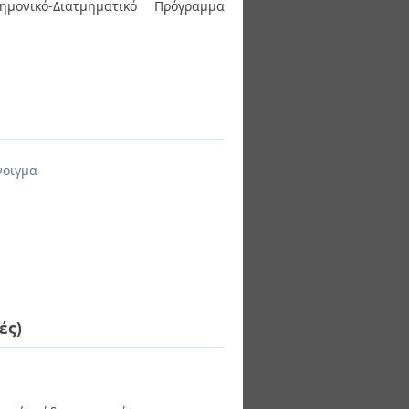
ημονικό-Διατμηματικό Πρόγραμμα
νοιγμα
ές)