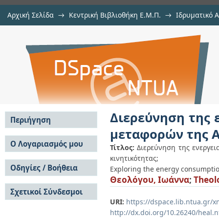
Αρχική Σελίδα
→
Κεντρική Βιβλιοθήκη Ε.Μ.Π.
→
Ιδρυματικό 
Διερεύνηση της ενεργειακής κα
Εργασίες
→
Εμφάνιση Τεκμηρίου
Αποθετήριο DSpace/Manakin
Αθήνας με βάση πρότυπα κινητικ
Διερεύνηση της 
Περιήγηση
μεταφορών της Α
Σε όλο το DSpace
Ο Λογαριασμός μου
Τίτλος:
Διερεύνηση της ενεργε
Κοινότητες & Συλλογές
κινητικότητας;
Σύνδεση
Ανά Ημερομηνία
Οδηγίες / Βοήθεια
Εγγραφή
Exploring the energy consumption
Έκδοσης
Θεολόγου, Ιωάννα
;
Theol
Οδηγίες Υποβολής
Συγγραφείς
Σχετικοί Σύνδεσμοι
Οδηγίες Χρήσης ΙΑ
Τίτλοι
URI:
https://dspace.lib.ntua.gr
Συχνές Ερωτήσεις
Θέματα
Οδηγίες Υποβολής -
http://dx.doi.org/10.26240/heal.
Αυτή η Συλλογή