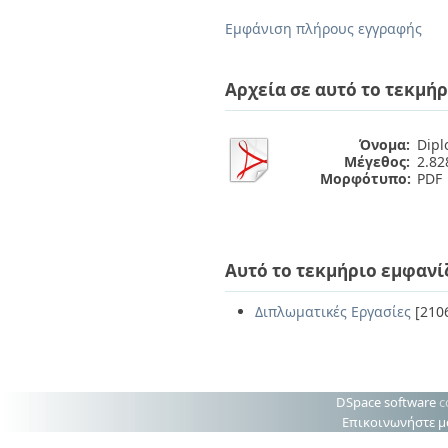
Διπλωματικές Εργασίες
Πολιτικές Πρόσβασης
Ανά Ημερομηνία
Εμφάνιση πλήρους εγγραφής
Έκδοσης
Συγγραφείς
Τίτλοι
Αρχεία σε αυτό το τεκμήρ
Θέματα
Όνομα:
Dipl
Μέγεθος:
2.8
Μορφότυπο:
PDF
Αυτό το τεκμήριο εμφανί
Διπλωματικές Εργασίες
[210
DSpace software
c
Επικοινωνήστε μ