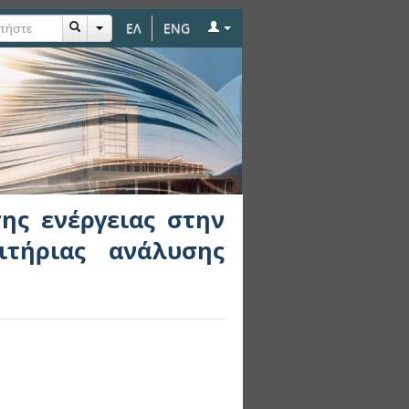
ΕΛ
ENG
ν ηλεκτροκίνηση με
σης
ης ενέργειας στην
ιτήριας ανάλυσης