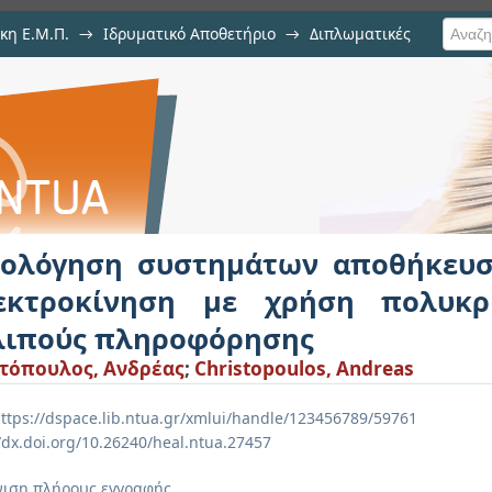
κη Ε.Μ.Π.
→
Ιδρυματικό Αποθετήριο
→
Διπλωματικές
άτων αποθήκευσης ενέργειας στη
ας ανάλυσης ελλιπούς πληροφόρη
ιολόγηση συστημάτων αποθήκευσ
εκτροκίνηση με χρήση πολυκρ
λιπούς πληροφόρησης
τόπουλος, Ανδρέας
;
Christopoulos, Andreas
ttps://dspace.lib.ntua.gr/xmlui/handle/123456789/59761
//dx.doi.org/10.26240/heal.ntua.27457
ιση πλήρους εγγραφής