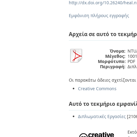
Διπλωματικές Εργασίες
http://dx.doi.org/10.26240/heal.
Πολιτικές Πρόσβασης
Ανά Ημερομηνία
Έκδοσης
Εμφάνιση πλήρους εγγραφής
Συγγραφείς
Τίτλοι
Θέματα
Αρχεία σε αυτό το τεκμήρ
Όνομα:
NTUA
Μέγεθος:
1001
Μορφότυπο:
PDF
Περιγραφή:
Διπλ
Οι παρακάτω άδειες σχετίζονται 
Creative Commons
Αυτό το τεκμήριο εμφανί
Διπλωματικές Εργασίες
[210
Εκτό