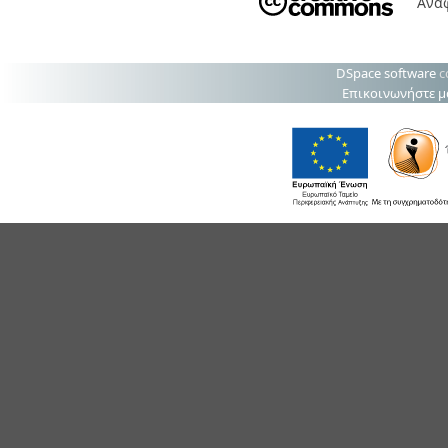
Ανα
DSpace software
c
Επικοινωνήστε μ