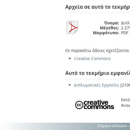
Διπλωματικές Εργασίες
Αρχεία σε αυτό το τεκμήρ
Πολιτικές Πρόσβασης
Ανά Ημερομηνία
Έκδοσης
Συγγραφείς
Όνομα:
Διπλ
Τίτλοι
Μέγεθος:
2.2
Θέματα
Μορφότυπο:
PDF
Οι παρακάτω άδειες σχετίζονται 
Creative Commons
Αυτό το τεκμήριο εμφανί
Διπλωματικές Εργασίες
[210
Εκτό
Αναφ
DSpace software
c