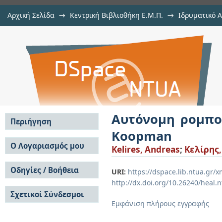
Αρχική Σελίδα
→
Κεντρική Βιβλιοθήκη Ε.Μ.Π.
→
Ιδρυματικό 
Αυτόνομη ρομποτική πλοήγηση μ
Εργασίες
→
Εμφάνιση Τεκμηρίου
Αποθετήριο DSpace/Manakin
Αυτόνομη ρομπο
Περιήγηση
Koopman
Σε όλο το DSpace
Ο Λογαριασμός μου
Kelires, Andreas
;
Κελίρης
Κοινότητες & Συλλογές
Σύνδεση
Ανά Ημερομηνία
Οδηγίες / Βοήθεια
Εγγραφή
URI:
https://dspace.lib.ntua.gr
Έκδοσης
http://dx.doi.org/10.26240/heal.
Οδηγίες Υποβολής
Συγγραφείς
Σχετικοί Σύνδεσμοι
Οδηγίες Χρήσης ΙΑ
Τίτλοι
Εμφάνιση πλήρους εγγραφής
Συχνές Ερωτήσεις
Θέματα
Οδηγίες Υποβολής -
Αυτή η Συλλογή