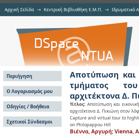
Αρχική Σελίδα
→
Κεντρική Βιβλιοθήκη Ε.Μ.Π.
→
Ιδρυματικό 
Αποτύπωση και εικονική περιή
Εργασίες
→
Εμφάνιση Τεκμηρίου
Αποθετήριο DSpace/Manakin
λιθόστρωτου μονοπατιού του α
Φιλοπάππου
Αποτύπωση και 
Περιήγηση
τμήματος το
Σε όλο το DSpace
Ο Λογαριασμός μου
αρχιτέκτονα Δ. 
Κοινότητες & Συλλογές
Σύνδεση
Ανά Ημερομηνία
Τίτλος:
Αποτύπωση και εικονικ
Οδηγίες / Βοήθεια
Εγγραφή
Έκδοσης
αρχιτέκτονα Δ. Πικιώνη στον λό
Οδηγίες Υποβολής
Συγγραφείς
Capture and virtual tour to highl
Σχετικοί Σύνδεσμοι
Οδηγίες Χρήσης ΙΑ
Τίτλοι
on Philopappou Hill
Συχνές Ερωτήσεις
Θέματα
Βιέννα, Αργυρή
;
Vienna, A
Οδηγίες Υποβολής -
Αυτή η Συλλογή