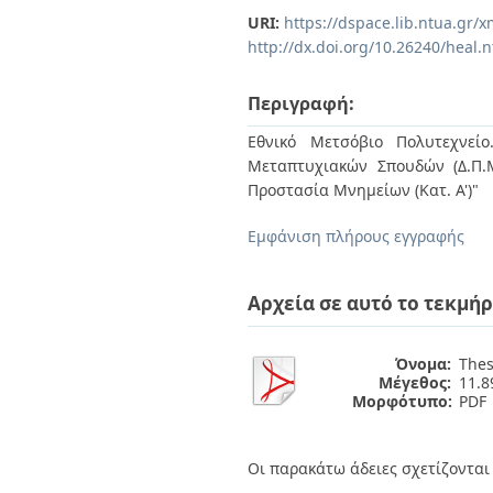
Διπλωματικές Εργασίες
URI:
https://dspace.lib.ntua.gr
Πολιτικές Πρόσβασης
Ανά Ημερομηνία
http://dx.doi.org/10.26240/heal.
Έκδοσης
Συγγραφείς
Τίτλοι
Περιγραφή:
Θέματα
Εθνικό Μετσόβιο Πολυτεχνείο
Μεταπτυχιακών Σπουδών (Δ.Π.
Προστασία Μνημείων (Κατ. Α')"
Εμφάνιση πλήρους εγγραφής
Αρχεία σε αυτό το τεκμήρ
Όνομα:
Thes
Μέγεθος:
11.
Μορφότυπο:
PDF
Οι παρακάτω άδειες σχετίζονται 