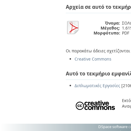
Διπλωματικές Εργασίες
Αρχεία σε αυτό το τεκμήρ
Πολιτικές Πρόσβασης
Ανά Ημερομηνία
Έκδοσης
Συγγραφείς
Όνομα:
ΣΟΛ
Τίτλοι
Μέγεθος:
1.6
Θέματα
Μορφότυπο:
PDF
Οι παρακάτω άδειες σχετίζονται 
Creative Commons
Αυτό το τεκμήριο εμφανί
Διπλωματικές Εργασίες
[210
Εκτό
Ανα
DSpace software
c