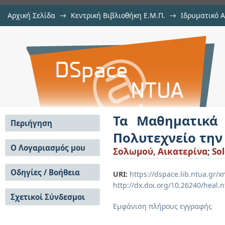
Αρχική Σελίδα
→
Κεντρική Βιβλιοθήκη Ε.Μ.Π.
→
Ιδρυματικό 
Τα Μαθηματικά και η Φυσική σ
Εργασίες
→
Εμφάνιση Τεκμηρίου
Αποθετήριο DSpace/Manakin
περίοδο 1917-1967.
Τα Μαθηματικά
Περιήγηση
Πολυτεχνείο την
Σε όλο το DSpace
Ο Λογαριασμός μου
Σολωμού, Αικατερίνα
;
So
Κοινότητες & Συλλογές
Σύνδεση
Ανά Ημερομηνία
Οδηγίες / Βοήθεια
Εγγραφή
URI:
https://dspace.lib.ntua.gr
Έκδοσης
http://dx.doi.org/10.26240/heal.
Οδηγίες Υποβολής
Συγγραφείς
Σχετικοί Σύνδεσμοι
Οδηγίες Χρήσης ΙΑ
Τίτλοι
Εμφάνιση πλήρους εγγραφής
Συχνές Ερωτήσεις
Θέματα
Οδηγίες Υποβολής -
Αυτή η Συλλογή