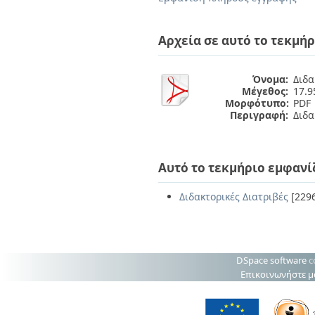
Διπλωματικές Εργασίες
Πολιτικές Πρόσβασης
Ανά Ημερομηνία
Έκδοσης
Αρχεία σε αυτό το τεκμήρ
Συγγραφείς
Τίτλοι
Θέματα
Όνομα:
Διδα
Μέγεθος:
17.
Μορφότυπο:
PDF
Περιγραφή:
Διδα
Αυτό το τεκμήριο εμφανί
Διδακτορικές Διατριβές
[229
DSpace software
c
Επικοινωνήστε μ