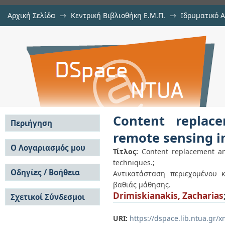
Αρχική Σελίδα
→
Κεντρική Βιβλιοθήκη Ε.Μ.Π.
→
Ιδρυματικό 
Content replacement and inpainti
Εργασίες
→
Εμφάνιση Τεκμηρίου
Αποθετήριο DSpace/Manakin
using deep learning techniques.
Content replac
Περιήγηση
remote sensing i
Σε όλο το DSpace
Ο Λογαριασμός μου
Τίτλος:
Content replacement an
Κοινότητες & Συλλογές
techniques.;
Σύνδεση
Ανά Ημερομηνία
Οδηγίες / Βοήθεια
Εγγραφή
Αντικατάσταση περιεχομένου 
Έκδοσης
βαθιάς μάθησης.
Οδηγίες Υποβολής
Συγγραφείς
Drimiskianakis, Zacharias
Σχετικοί Σύνδεσμοι
Οδηγίες Χρήσης ΙΑ
Τίτλοι
Συχνές Ερωτήσεις
Θέματα
Οδηγίες Υποβολής -
URI:
https://dspace.lib.ntua.gr
Αυτή η Συλλογή