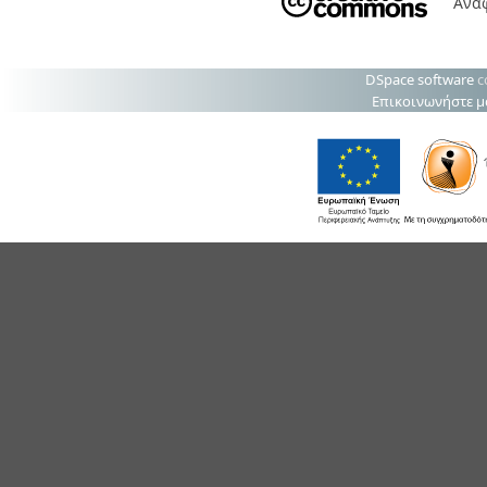
Αναφ
DSpace software
c
Επικοινωνήστε μ