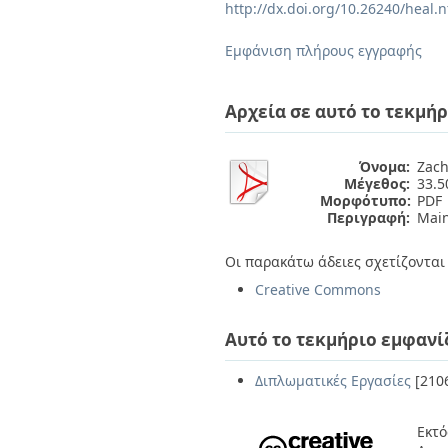
Διπλωματικές Εργασίες
http://dx.doi.org/10.26240/heal.
Πολιτικές Πρόσβασης
Ανά Ημερομηνία
Έκδοσης
Εμφάνιση πλήρους εγγραφής
Συγγραφείς
Τίτλοι
Θέματα
Αρχεία σε αυτό το τεκμήρ
Όνομα:
Zach
Μέγεθος:
33.
Μορφότυπο:
PDF
Περιγραφή:
Main 
Οι παρακάτω άδειες σχετίζονται 
Creative Commons
Αυτό το τεκμήριο εμφανί
Διπλωματικές Εργασίες
[210
Εκτό