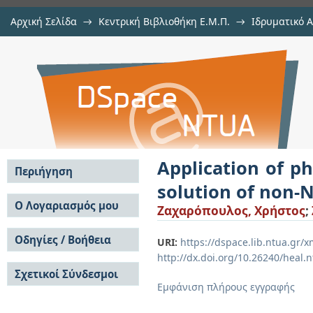
Αρχική Σελίδα
→
Κεντρική Βιβλιοθήκη Ε.Μ.Π.
→
Ιδρυματικό 
Application of physics-Informed 
Εργασίες
→
Εμφάνιση Τεκμηρίου
Αποθετήριο DSpace/Manakin
Newtonian fluid flows
Application of p
Περιήγηση
solution of non-
Σε όλο το DSpace
Ο Λογαριασμός μου
Ζαχαρόπουλος, Χρήστος
;
Κοινότητες & Συλλογές
Σύνδεση
Ανά Ημερομηνία
Οδηγίες / Βοήθεια
Εγγραφή
URI:
https://dspace.lib.ntua.gr
Έκδοσης
http://dx.doi.org/10.26240/heal.
Οδηγίες Υποβολής
Συγγραφείς
Σχετικοί Σύνδεσμοι
Οδηγίες Χρήσης ΙΑ
Τίτλοι
Εμφάνιση πλήρους εγγραφής
Συχνές Ερωτήσεις
Θέματα
Οδηγίες Υποβολής -
Αυτή η Συλλογή