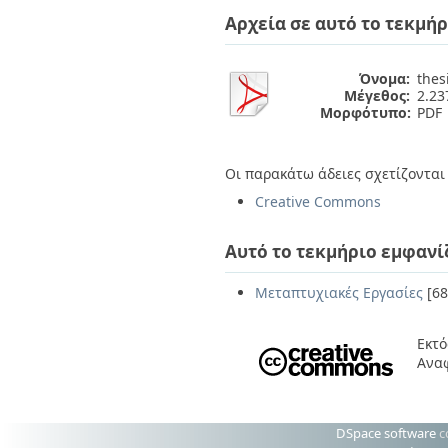
Διπλωματικές Εργασίες
Αρχεία σε αυτό το τεκμήρ
Πολιτικές Πρόσβασης
Ανά Ημερομηνία
Έκδοσης
Συγγραφείς
Όνομα:
thes
Τίτλοι
Μέγεθος:
2.2
Θέματα
Μορφότυπο:
PDF
Οι παρακάτω άδειες σχετίζονται 
Creative Commons
Αυτό το τεκμήριο εμφανί
Μεταπτυχιακές Εργασίες
[68
Εκτό
Αναφ
DSpace software
c