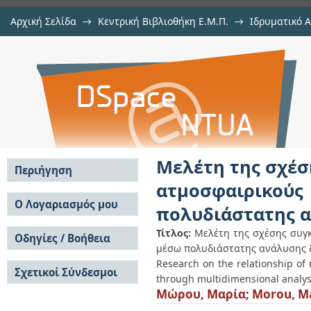
Αρχική Σελίδα
→
Κεντρική Βιβλιοθήκη Ε.Μ.Π.
→
Ιδρυματικό 
Μελέτη της σχέσης συγκεντρώσε
Εργασίες
→
Εμφάνιση Τεκμηρίου
Αποθετήριο DSpace/Manakin
ρύπους και παραμέτρους μέσω
Sentinel-5P.
Μελέτη της σχέσ
Περιήγηση
ατμοσφαιρικο
Σε όλο το DSpace
Ο Λογαριασμός μου
πολυδιάστατης α
Κοινότητες & Συλλογές
Σύνδεση
Ανά Ημερομηνία
Τίτλος:
Μελέτη της σχέσης συγ
Οδηγίες / Βοήθεια
Εγγραφή
Έκδοσης
μέσω πολυδιάστατης ανάλυσης δ
Οδηγίες Υποβολής
Συγγραφείς
Research on the relationship of
Σχετικοί Σύνδεσμοι
Οδηγίες Χρήσης ΙΑ
Τίτλοι
through multidimensional analysi
Συχνές Ερωτήσεις
Θέματα
Μώρου, Μαρία
;
Morou, M
Οδηγίες Υποβολής -
Αυτή η Συλλογή