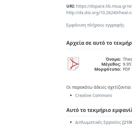
Διπλωματικές Εργασίες
URI:
https://dspace.lib.ntua.gr
Πολιτικές Πρόσβασης
Ανά Ημερομηνία
http://dx.doi.org/10.26240/heal.
Έκδοσης
Συγγραφείς
Εμφάνιση πλήρους εγγραφής
Τίτλοι
Θέματα
Αρχεία σε αυτό το τεκμήρ
Όνομα:
Thes
Μέγεθος:
9.9
Μορφότυπο:
PDF
Οι παρακάτω άδειες σχετίζονται 
Creative Commons
Αυτό το τεκμήριο εμφανί
Διπλωματικές Εργασίες
[210