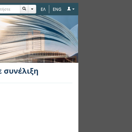
ΕΛ
ENG
 συνέλιξη