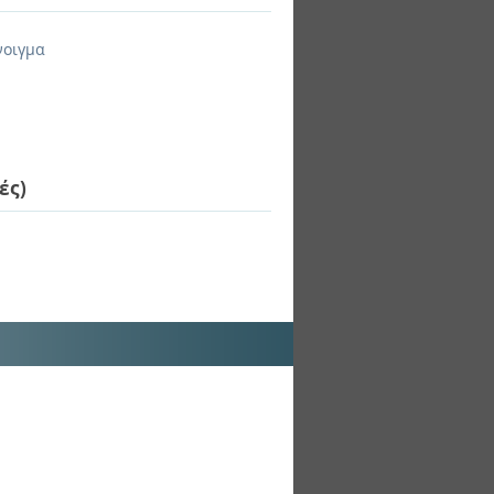
νοιγμα
ές)