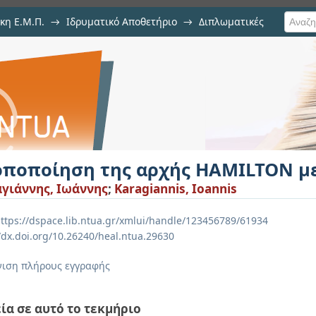
κη Ε.Μ.Π.
→
Ιδρυματικό Αποθετήριο
→
Διπλωματικές
χής HAMILTON με συνέλιξη
οποποίηση της αρχής HAMILTON με
γιάννης, Ιωάννης
;
Karagiannis, Ioannis
ttps://dspace.lib.ntua.gr/xmlui/handle/123456789/61934
//dx.doi.org/10.26240/heal.ntua.29630
ιση πλήρους εγγραφής
ία σε αυτό το τεκμήριο