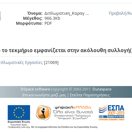
Όνομα:
Διπλωματικη_Καραγ ...
Προβολή/
Ά
Μέγεθος:
966.3Kb
Μορφότυπο:
PDF
 το τεκμήριο εμφανίζεται στην ακόλουθη συλλογή(
ιπλωματικές Εργασίες
[21069]
DSpace software
copyright © 2002-2011
Duraspace
Επικοινωνήστε μαζί μας
|
Στείλτε Παρατηρήσεις