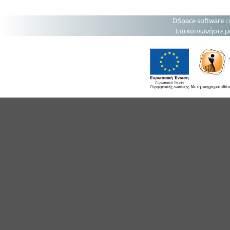
DSpace software
c
Επικοινωνήστε μ