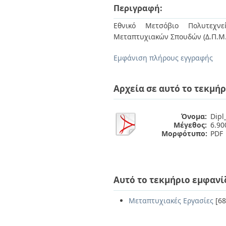
Διπλωματικές Εργασίες
Περιγραφή:
Πολιτικές Πρόσβασης
Ανά Ημερομηνία
Έκδοσης
Εθνικό Μετσόβιο Πολυτεχνεί
Συγγραφείς
Μεταπτυχιακών Σπουδών (Δ.Π.Μ.
Τίτλοι
Θέματα
Εμφάνιση πλήρους εγγραφής
Αρχεία σε αυτό το τεκμήρ
Όνομα:
Dipl
Μέγεθος:
6.9
Μορφότυπο:
PDF
Αυτό το τεκμήριο εμφανί
Μεταπτυχιακές Εργασίες
[68