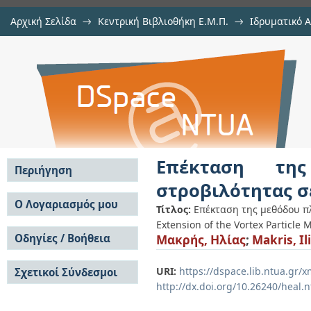
Αρχική Σελίδα
→
Κεντρική Βιβλιοθήκη Ε.Μ.Π.
→
Ιδρυματικό 
Επέκταση της μεθόδου πλέγματο
Εργασίες
→
Εμφάνιση Τεκμηρίου
Αποθετήριο DSpace/Manakin
κλίμακες
Επέκταση της
Περιήγηση
στροβιλότητας σ
Σε όλο το DSpace
Ο Λογαριασμός μου
Τίτλος:
Επέκταση της μεθόδου πλ
Κοινότητες & Συλλογές
Extension of the Vortex Particle
Σύνδεση
Ανά Ημερομηνία
Οδηγίες / Βοήθεια
Μακρής, Ηλίας
;
Makris, Il
Εγγραφή
Έκδοσης
Οδηγίες Υποβολής
Συγγραφείς
URI:
https://dspace.lib.ntua.gr
Σχετικοί Σύνδεσμοι
Οδηγίες Χρήσης ΙΑ
Τίτλοι
http://dx.doi.org/10.26240/heal.
Συχνές Ερωτήσεις
Θέματα
Οδηγίες Υποβολής -
Αυτή η Συλλογή