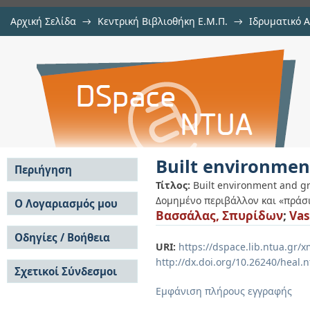
Αρχική Σελίδα
→
Κεντρική Βιβλιοθήκη Ε.Μ.Π.
→
Ιδρυματικό 
Built environment and green buildi
Εργασίες
→
Εμφάνιση Τεκμηρίου
Αποθετήριο DSpace/Manakin
Built environment
Περιήγηση
Τίτλος:
Built environment and gre
Σε όλο το DSpace
Δομημένο περιβάλλον και «πράσι
Ο Λογαριασμός μου
Βασσάλας, Σπυρίδων
;
Vas
Κοινότητες & Συλλογές
Σύνδεση
Ανά Ημερομηνία
Οδηγίες / Βοήθεια
Εγγραφή
Έκδοσης
URI:
https://dspace.lib.ntua.gr
Οδηγίες Υποβολής
Συγγραφείς
http://dx.doi.org/10.26240/heal.
Σχετικοί Σύνδεσμοι
Οδηγίες Χρήσης ΙΑ
Τίτλοι
Συχνές Ερωτήσεις
Θέματα
Εμφάνιση πλήρους εγγραφής
Οδηγίες Υποβολής -
Αυτή η Συλλογή