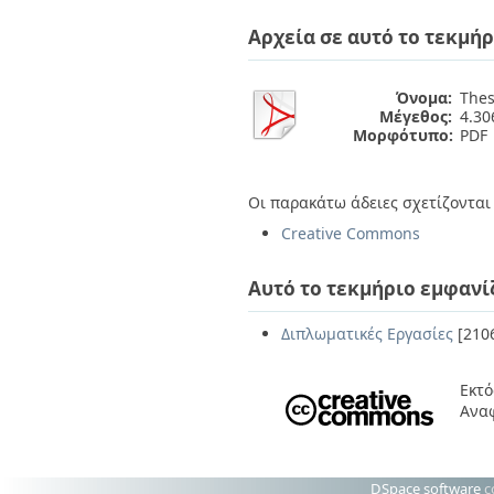
Διπλωματικές Εργασίες
Πολιτικές Πρόσβασης
Ανά Ημερομηνία
Αρχεία σε αυτό το τεκμήρ
Έκδοσης
Συγγραφείς
Τίτλοι
Όνομα:
Thes
Μέγεθος:
4.3
Θέματα
Μορφότυπο:
PDF
Οι παρακάτω άδειες σχετίζονται 
Creative Commons
Αυτό το τεκμήριο εμφανί
Διπλωματικές Εργασίες
[210
Εκτό
Ανα
DSpace software
c