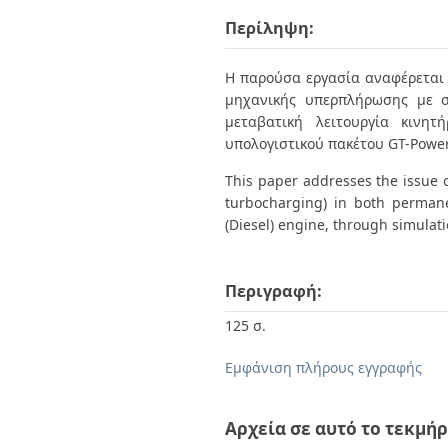
Διπλωματικές Εργασίες
Πολιτικές Πρόσβασης
Περίληψη:
Ανά Ημερομηνία
Έκδοσης
Συγγραφείς
Η παρούσα εργασία αναφέρεται 
Τίτλοι
μηχανικής υπερπλήρωσης με σ
Θέματα
μεταβατική λειτουργία κινη
υπολογιστικού πακέτου GT-Power
This paper addresses the issue
turbocharging) in both permane
(Diesel) engine, through simulat
Περιγραφή:
125 σ.
Εμφάνιση πλήρους εγγραφής
Αρχεία σε αυτό το τεκμήρ