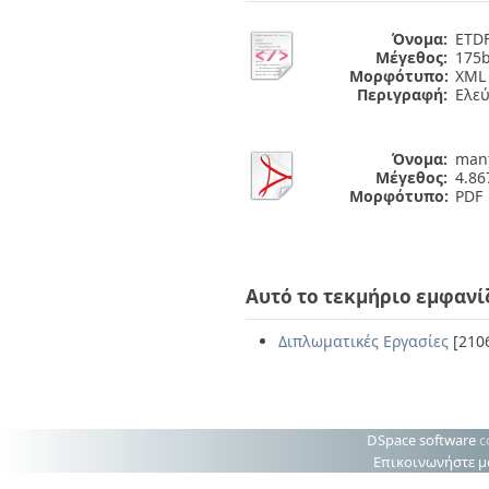
Όνομα:
ETDF
Μέγεθος:
175b
Μορφότυπο:
XML
Περιγραφή:
Ελε
Όνομα:
mant
Μέγεθος:
4.8
Μορφότυπο:
PDF
Αυτό το τεκμήριο εμφανί
Διπλωματικές Εργασίες
[210
DSpace software
c
Επικοινωνήστε μ