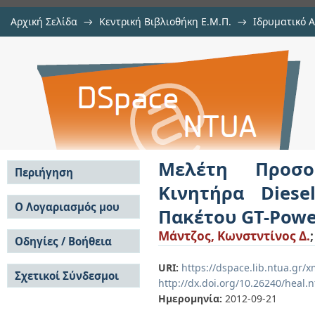
Αρχική Σελίδα
→
Κεντρική Βιβλιοθήκη Ε.Μ.Π.
→
Ιδρυματικό 
Μελέτη Προσομοίωσης Σύνθετης
Εργασίες
→
Εμφάνιση Τεκμηρίου
Αποθετήριο DSpace/Manakin
Χρήση Του Υπολογιστικού Πακέτο
Μελέτη Προσο
Περιήγηση
Κινητήρα Dies
Σε όλο το DSpace
Ο Λογαριασμός μου
Πακέτου GT-Pow
Κοινότητες & Συλλογές
Σύνδεση
Μάντζος, Κωνστντίνος Δ.
Ανά Ημερομηνία
Οδηγίες / Βοήθεια
Εγγραφή
Έκδοσης
Οδηγίες Υποβολής
Συγγραφείς
URI:
https://dspace.lib.ntua.gr/
Σχετικοί Σύνδεσμοι
Οδηγίες Χρήσης ΙΑ
Τίτλοι
http://dx.doi.org/10.26240/heal.
Συχνές Ερωτήσεις
Θέματα
Ημερομηνία:
2012-09-21
Οδηγίες Υποβολής -
Αυτή η Συλλογή