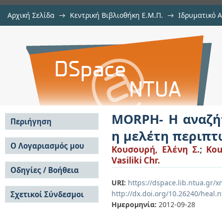
Αρχική Σελίδα
→
Κεντρική Βιβλιοθήκη Ε.Μ.Π.
→
Ιδρυματικό 
MORPH- Η αναζήτηση ενός σχ
Εργασίες
→
Εμφάνιση Τεκμηρίου
Αποθετήριο DSpace/Manakin
περιπτώσεων εφαρμογής
MORPH- Η αναζήτ
Περιήγηση
η μελέτη περιπ
Σε όλο το DSpace
Ο Λογαριασμός μου
Κουσουρή, Ελένη Σ.
;
Kou
Κοινότητες & Συλλογές
Vasiliki Chr.
Σύνδεση
Ανά Ημερομηνία
Οδηγίες / Βοήθεια
Εγγραφή
Έκδοσης
URI:
https://dspace.lib.ntua.gr/
Οδηγίες Υποβολής
Συγγραφείς
http://dx.doi.org/10.26240/heal.
Σχετικοί Σύνδεσμοι
Οδηγίες Χρήσης ΙΑ
Τίτλοι
Ημερομηνία:
2012-09-28
Συχνές Ερωτήσεις
Θέματα
Οδηγίες Υποβολής -
Αυτή η Συλλογή