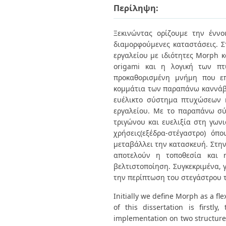
Διπλωματικές Εργασίες
Περίληψη:
Πολιτικές Πρόσβασης
Ανά Ημερομηνία
Έκδοσης
Ξεκινώντας ορίζουμε την ένν
Συγγραφείς
Τίτλοι
διαμορφούμενες καταστάσεις. Σ
Θέματα
εργαλείου με ιδιότητες Morph 
origami και η λογική των πτ
προκαθορισμένη μνήμη που επ
κομμάτια των παραπάνω καννάβω
ευέλικτο σύστημα πτυχώσεων κ
εργαλείου. Με το παραπάνω σ
τριγώνου και ευελιξία στη γων
χρήσεις(εξέδρα-στέγαστρο) ό
μεταβάλλει την κατασκευή. Στην
αποτελούν η τοποθεσία και 
βελτιστοποίηση. Συγκεκριμένα, 
την περίπτωση του στεγάστρου 
Initially we define Morph as a fle
of this dissertation is firstl
implementation on two structures.