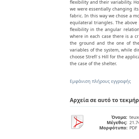
flexibility and their variability
we were essentially changing its
fabric. In this way we chose a mo
equilateral triangles. The above
flexibility in the angular relati
where in each case there is a cr
the ground and the one of the 
variables of the system, while di
choose Strefi’ s Hill for the appl
the case of the shelter.
Εμφάνιση πλήρους εγγραφής
Αρχεία σε αυτό το τεκμήρ
Όνομα:
teux
Μέγεθος:
21.
Μορφότυπο:
PDF