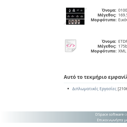
Όνομα:
0100
Μέγεθος:
169.
Μορφότυπο:
Εικό
Όνομα:
ETDF
Μέγεθος:
175b
Μορφότυπο:
XML
Αυτό το τεκμήριο εμφανί
Διπλωματικές Εργασίες
[210
DSpace software
c
Επικοινωνήστε μ