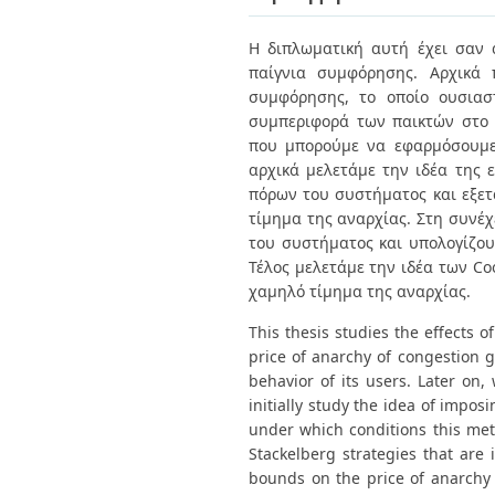
Διπλωματικές Εργασίες
Πολιτικές Πρόσβασης
Ανά Ημερομηνία
Η διπλωματική αυτή έχει σαν 
Έκδοσης
παίγνια συμφόρησης. Αρχικά 
Συγγραφείς
Τίτλοι
συμφόρησης, το οποίο ουσιαστ
Θέματα
συμπεριφορά των παικτών στο 
που μπορούμε να εφαρμόσουμε 
αρχικά μελετάμε την ιδέα της 
πόρων του συστήματος και εξετ
τίμημα της αναρχίας. Στη συνέχ
του συστήματος και υπολογίζουμ
Τέλος μελετάμε την ιδέα των Co
χαμηλό τίμημα της αναρχίας.
This thesis studies the effects o
price of anarchy of congestion g
behavior of its users. Later on
initially study the idea of impo
under which conditions this met
Stackelberg strategies that ar
bounds on the price of anarchy f