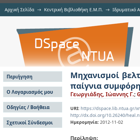
Αρχική Σελίδα
→
Κεντρική Βιβλιοθήκη Ε.Μ.Π.
→
Ιδρυματικό 
Μηχανισμοί βελτίωσης του τ
Εργασίες
→
Εμφάνιση Τεκμηρίου
Αποθετήριο DSpace/Manakin
συμφόρησης
Μηχανισμοί βελτ
Περιήγηση
παίγνια συμφόρ
Σε όλο το DSpace
Ο Λογαριασμός μου
Γεωργιάδης, Ιώαννης Γ.
;
G
Κοινότητες & Συλλογές
Σύνδεση
Ανά Ημερομηνία
Οδηγίες / Βοήθεια
Εγγραφή
URI:
https://dspace.lib.ntua.gr/
Έκδοσης
http://dx.doi.org/10.26240/heal.
Οδηγίες Υποβολής
Συγγραφείς
Ημερομηνία:
2012-11-02
Σχετικοί Σύνδεσμοι
Οδηγίες Χρήσης ΙΑ
Τίτλοι
Συχνές Ερωτήσεις
Θέματα
Οδηγίες Υποβολής -
Περίληψη:
Αυτή η Συλλογή