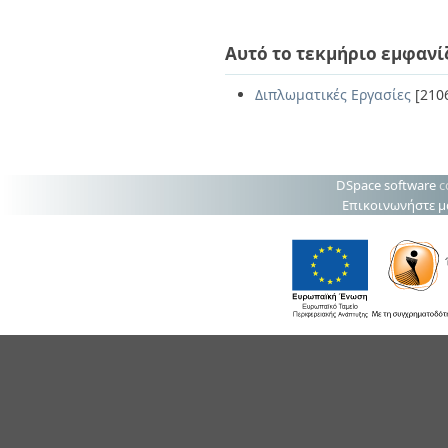
Αυτό το τεκμήριο εμφανί
Διπλωματικές Εργασίες
[210
DSpace software
c
Επικοινωνήστε μ