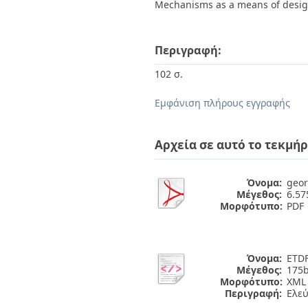
Mechanisms as a means of design
Περιγραφή:
102 σ.
Εμφάνιση πλήρους εγγραφής
Αρχεία σε αυτό το τεκμήρ
Όνομα:
geor
Μέγεθος:
6.5
Μορφότυπο:
PDF
Όνομα:
ETDF
Μέγεθος:
175b
Μορφότυπο:
XML
Περιγραφή:
Ελε