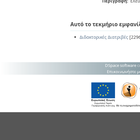
Περιγραφή:
Ελε
Αυτό το τεκμήριο εμφανί
Διδακτορικές Διατριβές
[229
DSpace software
c
Επικοινωνήστε μ