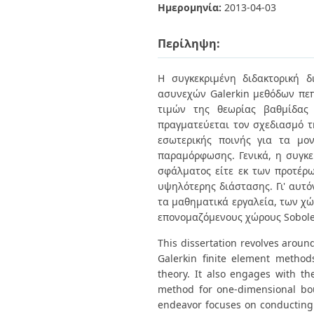
Διπλωματικές Εργασίες
Ημερομηνία:
2013-04-03
Πολιτικές Πρόσβασης
Ανά Ημερομηνία
Έκδοσης
Περίληψη:
Συγγραφείς
Τίτλοι
Θέματα
Η συγκεκριμένη διδακτορική 
ασυνεχών Galerkin μεθόδων πε
τιμών της θεωρίας βαθμίδας
πραγματεύεται τον σχεδιασμό τ
εσωτερικής ποινής για τα μο
παραμόρφωσης. Γενικά, η συγκε
σφάλματος είτε εκ των προτέρ
υψηλότερης διάστασης. Γι' αυτό
τα μαθηματικά εργαλεία, των χώ
επονομαζόμενους χώρους Sobolev
This dissertation revolves aroun
Galerkin finite element method
theory. It also engages with th
method for one-dimensional boun
endeavor focuses on conducting e