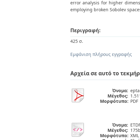
error analysis for higher dimens
employing broken Sobolev spaces
Περιγραφή:
425 σ.
Εμφάνιση πλήρους εγγραφής
Αρχεία σε αυτό το τεκμήρ
Όνομα:
epta
Μέγεθος:
1.5
Μορφότυπο:
PDF
Όνομα:
ETDF
Μέγεθος:
175b
Μορφότυπο:
XML