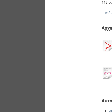
113 σ
Εμφάν
Αρχε
Αυτό
Δ