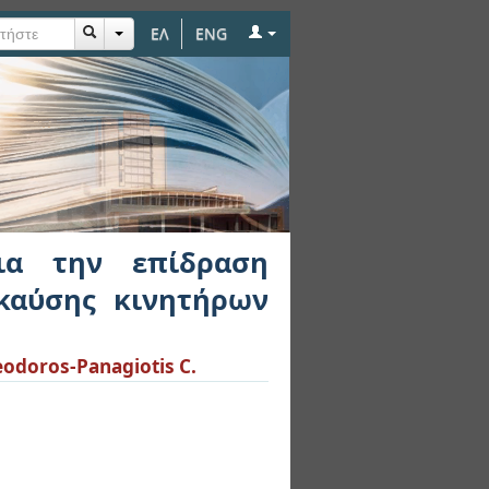
ΕΛ
ENG
ιακύμανσης φορτίου
για την επίδραση
καύσης κινητήρων
odoros-Panagiotis C.