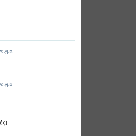
νοιγμα
νοιγμα
ές)