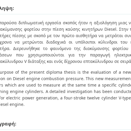
ληψη:
παρούσα διπλωματική εργασία σκοπός ήταν η αξιολόγηση μιας ν
ιακύμανσης φορτίου στην πίεση καύσης κινητήρων Diesel. Στην 
τήρες πίεσης με σκοπό με τον πρώτο αισθητήρα να μετράται συ
χρονα να μετρώνται διαδοχικά οι υπόλοιποι κύλινδροι του
τήρα. Διερευνήθηκε το φαινόμενο της διακύμανσης φορτίου 
τάσεων που χρησιμοποιούνται για την παραγωγή ηλεκτρικ
ακύλινδρου V διάταξης και ενός δίχρονου επτακύλινδρου σε σειρά
urpose of the present diploma thesis is the evaluation of a new
tion on Diesel engine combustion pressure. This new measurement
rs which are used to measure at the same time a specific cylinde
ning engine cylinders. A detailed investigation has been conduct
or electric power generation, a four-stroke twelve cylinder V-typ
iesel engine.
γραφή: