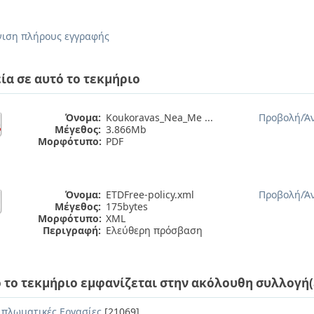
.
ιση πλήρους εγγραφής
ία σε αυτό το τεκμήριο
Όνομα:
Koukoravas_Nea_Me ...
Προβολή/
Ά
Μέγεθος:
3.866Mb
Μορφότυπο:
PDF
Όνομα:
ETDFree-policy.xml
Προβολή/
Ά
Μέγεθος:
175bytes
Μορφότυπο:
XML
Περιγραφή:
Ελεύθερη πρόσβαση
 το τεκμήριο εμφανίζεται στην ακόλουθη συλλογή(
ιπλωματικές Εργασίες
[21069]