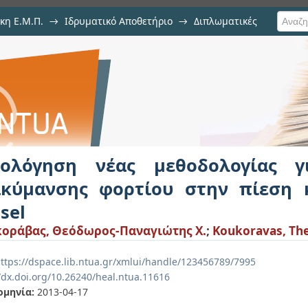
κη Ε.Μ.Π.
→
Ιδρυματικό Αποθετήριο
→
Διπλωματικές
εθοδολογίας για την επίδραση δ
κινητήρων Diesel
ιολόγηση νέας μεθοδολογίας 
ακύμανσης φορτίου στην πίεση 
sel
οράβας, Θεόδωρος-Παναγιώτης Χ.
;
Koukoravas, The
ttps://dspace.lib.ntua.gr/xmlui/handle/123456789/7995
//dx.doi.org/10.26240/heal.ntua.11616
ομηνία:
2013-04-17