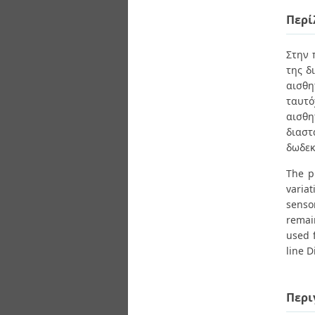
Διπλωματικές Εργασίες
Πολιτικές Πρόσβασης
Περί
Ανά Ημερομηνία
Έκδοσης
Συγγραφείς
Στην 
Τίτλοι
της δ
Θέματα
αισθη
ταυτό
αισθη
διασ
δωδεκ
The p
varia
senso
remai
used f
line D
Περι