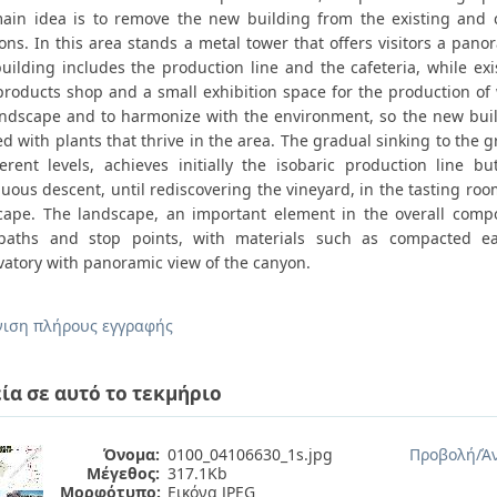
ain idea is to remove the new building from the existing and c
ons. In this area stands a metal tower that offers visitors a pan
uilding includes the production line and the cafeteria, while ex
 products shop and a small exhibition space for the production of 
andscape and to harmonize with the environment, so the new bui
ed with plants that thrive in the area. The gradual sinking to the
ferent levels, achieves initially the isobaric production line bu
uous descent, until rediscovering the vineyard, in the tasting ro
cape. The landscape, an important element in the overall compos
paths and stop points, with materials such as compacted ea
vatory with panoramic view of the canyon.
ιση πλήρους εγγραφής
ία σε αυτό το τεκμήριο
Όνομα:
0100_04106630_1s.jpg
Προβολή/
Ά
Μέγεθος:
317.1Kb
Μορφότυπο:
Εικόνα JPEG