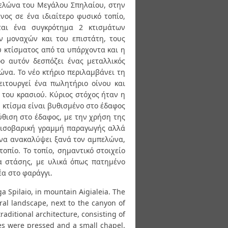
πελώνα του Μεγάλου Σπηλαίου, στην
νος σε ένα ιδιαίτερο φυσικό τοπίο,
ται ένα συγκρότημα 2 κτισμάτων
ων μοναχών και του επιστάτη, τους
υ κτίσματος από τα υπάρχοντα και η
ρο αυτόν δεσπόζει ένας μεταλλικός
ώνα. Το νέο κτήριο περιλαμβάνει τη
ιτουργεί ένα πωλητήριο οίνου και
 του κρασιού. Κύριος στόχος ήταν η
έο κτίσμα είναι βυθισμένο στο έδαφος
ύθιση στο έδαφος, με την χρήση της
ν ισοβαρική γραμμή παραγωγής αλλά
ι να ανακαλύψει ξανά τον αμπελώνα,
οπίο. Το τοπίο, σημαντικό στοιχείο
ία στάσης, με υλικά όπως πατημένο
έα στο φαράγγι.
ga Spilaio, in mountain Aigialeia. The
ral landscape, next to the canyon of
raditional architecture, consisting of
es were pressed and a small chapel.