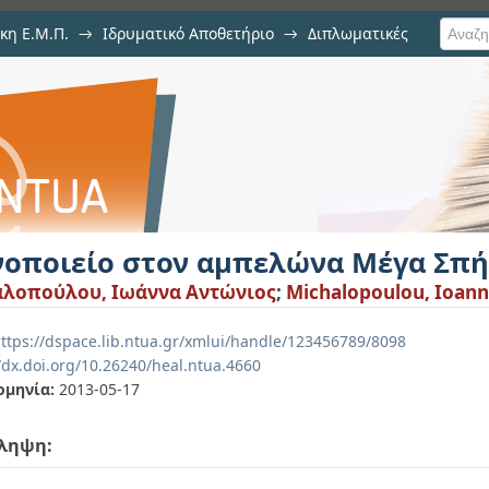
κη Ε.Μ.Π.
→
Ιδρυματικό Αποθετήριο
→
Διπλωματικές
μπελώνα Μέγα Σπήλαιο
νοποιείο στον αμπελώνα Μέγα Σπή
λοπούλου, Ιωάννα Αντώνιος
;
Michalopoulou, Ioann
ttps://dspace.lib.ntua.gr/xmlui/handle/123456789/8098
/dx.doi.org/10.26240/heal.ntua.4660
ομηνία:
2013-05-17
ληψη: