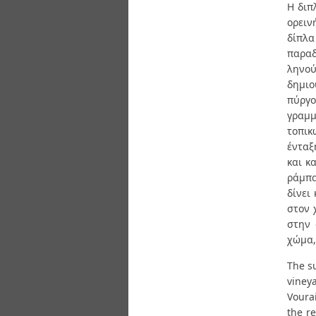
Διπλωματικές Εργασίες
Η διπ
Πολιτικές Πρόσβασης
Ανά Ημερομηνία
ορειν
Έκδοσης
δίπλ
Συγγραφείς
παραδ
Τίτλοι
ληνού
Θέματα
δημιο
πύργο
γραμμ
τοπικ
ένταξ
και κ
ράμπα
δίνει
στον 
στην 
χώμα,
The su
viney
Vourai
the r