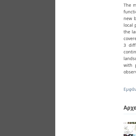
The m
functi
new b
local
the l
cover
3 dif
contin
lands
with 
obser
Εμφάν
Αρχε