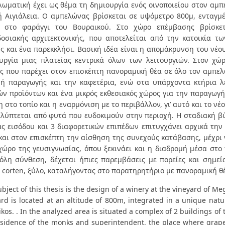
λωματική έχει ως θέμα τη δημιουργία ενός οινοποιείου στον αμ
ή Αιγιάλεια. Ο αμπελώνας βρίσκεται σε υψόμετρο 800μ, ενταγμέ
α στο φαράγγι του Βουραικού. Στο χώρο επέμβασης βρίσκε
οσιακής αρχιτεκτονικής, που αποτελείται από την κατοικία τ
ς και ένα παρεκκλήσι. Βασική ιδέα είναι η απομάκρυνση του νέο
υργία μιας πλατείας κεντρικά όλων των λειτουργιών. Στον χώ
ς που παρέχει στον επισκέπτη πανοραμική θέα σε όλο τον αμπελ
ή παραγωγής και την καφετέρια, ενώ στα υπάρχοντα κτήρια λε
ών προϊόντων και ένα μικρός εκθεσιακός χώρος για την παραγωγή
η στο τοπίο και η εναρμόνιση με το περιβάλλον, γι’ αυτό και το ν
αλύπτεται από φυτά που ευδοκιμούν στην περιοχή. Η σταδιακή β
ς εισόδου και 3 διαφορετικών επιπέδων επιτυγχάνει αρχικά τη
 και στον επισκέπτη την αίσθηση της συνεχούς κατάβασης, μέχρ
χώρο της γευσιγνωσίας, όπου ξεκινάει και η διαδρομή μέσα στο τ
όλη σύνθεση, δέχεται ήπιες παρεμβάσεις με πορείες και σημε
 corten, ξύλο, καταλήγοντας στο παρατηρητήριο με πανοραμική θ
bject of this thesis is the design of a winery at the vineyard of Me
ard is located at an altitude of 800m, integrated in a unique natu
kos. . In the analyzed area is situated a complex of 2 buildings of t
esidence of the monks and superintendent, the place where grap