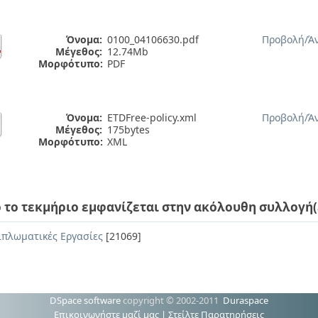
Όνομα:
0100_04106630.pdf
Προβολή/
Ά
Μέγεθος:
12.74Mb
Μορφότυπο:
PDF
Όνομα:
ETDFree-policy.xml
Προβολή/
Ά
Μέγεθος:
175bytes
Μορφότυπο:
XML
 το τεκμήριο εμφανίζεται στην ακόλουθη συλλογή(
ιπλωματικές Εργασίες
[21069]
DSpace software
copyright © 2002-2011
Duraspace
Επικοινωνήστε μαζί μας
|
Στείλτε Παρατηρήσεις