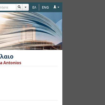
ΕΛ
ENG
λαιο
a Antonios