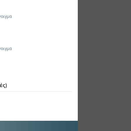
νοιγμα
νοιγμα
ές)