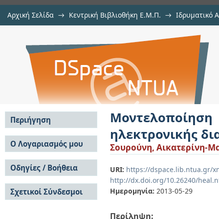
Αρχική Σελίδα
→
Κεντρική Βιβλιοθήκη Ε.Μ.Π.
→
Ιδρυματικό 
Μοντελοποίηση και διαχείριση γ
Διατριβές
→
Εμφάνιση Τεκμηρίου
Αποθετήριο DSpace/Manakin
Μοντελοποίη
Περιήγηση
ηλεκτρονικής δι
Σε όλο το DSpace
Ο Λογαριασμός μου
Σουρούνη, Αικατερίνη-Μα
Κοινότητες & Συλλογές
Σύνδεση
Ανά Ημερομηνία
Οδηγίες / Βοήθεια
Εγγραφή
URI:
https://dspace.lib.ntua.gr/
Έκδοσης
http://dx.doi.org/10.26240/heal.
Οδηγίες Υποβολής
Συγγραφείς
Ημερομηνία:
2013-05-29
Σχετικοί Σύνδεσμοι
Οδηγίες Χρήσης ΙΑ
Τίτλοι
Συχνές Ερωτήσεις
Θέματα
Οδηγίες Υποβολής -
Περίληψη:
Αυτή η Συλλογή