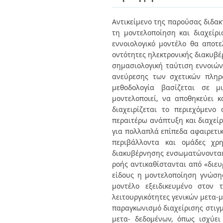
Διπλωματικές Εργασίες
Πολιτικές Πρόσβασης
Ανά Ημερομηνία
Αντικείμενο της παρούσας διδακ
Έκδοσης
τη μοντελοποίηση και διαχείρι
Συγγραφείς
Τίτλοι
εννοιολογικό μοντέλο θα αποτε
Θέματα
οντότητες ηλεκτρονικής διακυβέ
σημασιολογική ταύτιση εννοιών
ανεύρεσης των σχετικών πληρ
μεθοδολογία βασίζεται σε μ
μοντελοποιεί, να αποθηκεύει 
διαχειρίζεται το περιεχόμενο
περαιτέρω ανάπτυξη και διαχείρ
για πολλαπλά επίπεδα αφαιρετι
περιβάλλοντα και ομάδες χρη
διακυβέρνησης ενσωματώνονται 
ροής αντικαθίστανται από «διευ
είδους η μοντελοποίηση γνώσης
μοντέλο εξειδικευμένο στον 
λειτουργικότητες γενικών μετα-μ
παραγκωνισμό διαχείρισης στιγ
μετα- δεδομένων, όπως ισχύε