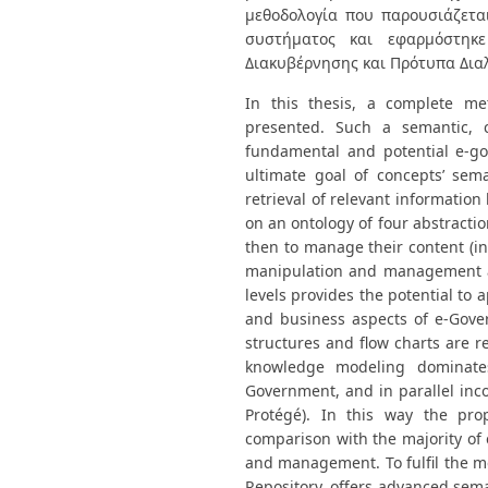
μεθοδολογία που παρουσιάζετα
συστήματος και εφαρμόστηκε
Διακυβέρνησης και Πρότυπα Διαλ
In this thesis, a complete 
presented. Such a semantic, 
fundamental and potential e-gov
ultimate goal of concepts’ sema
retrieval of relevant informati
on an ontology of four abstracti
then to manage their content (i
manipulation and management at 
levels provides the potential to
and business aspects of e-Gov
structures and flow charts are 
knowledge modeling dominate
Government, and in parallel inco
Protégé). In this way the pr
comparison with the majority of
and management. To fulfil the 
Repository, offers advanced sem