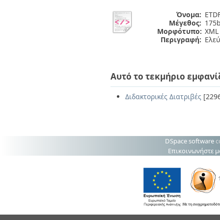
Όνομα:
ETDF
Μέγεθος:
175b
Μορφότυπο:
XML
Περιγραφή:
Ελε
Αυτό το τεκμήριο εμφανί
Διδακτορικές Διατριβές
[229
DSpace software
c
Επικοινωνήστε μ