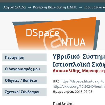
Αρχική Σελίδα
→
Κεντρική Βιβλιοθήκη Ε.Μ.Π.
→
Ιδρυματικό 
Υβριδικό Σύστημα Παραγωγής Ηλεκ
Εργασίες
→
Εμφάνιση Τεκμηρίου
Αποθετήριο DSpace/Manakin
Υβριδικό Σύστημ
Περιήγηση
Ιστιοπλοϊκά Σκά
Σε όλο το DSpace
Ο Λογαριασμός μου
Αποστολίδης, Μαργαρίτης
Κοινότητες & Συλλογές
Σύνδεση
Ανά Ημερομηνία
Οδηγίες / Βοήθεια
Εγγραφή
URI:
https://dspace.lib.ntua.gr/
Έκδοσης
http://dx.doi.org/10.26240/heal.
Οδηγίες Υποβολής
Συγγραφείς
Ημερομηνία:
2013-07-23
Σχετικοί Σύνδεσμοι
Οδηγίες Χρήσης ΙΑ
Τίτλοι
Συχνές Ερωτήσεις
Θέματα
Οδηγίες Υποβολής -
Περίληψη:
Αυτή η Συλλογή