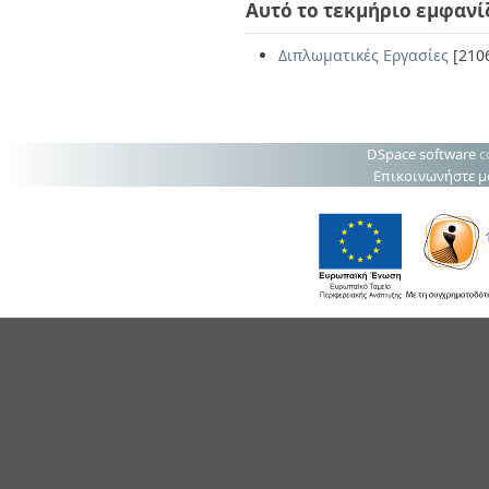
Αυτό το τεκμήριο εμφανί
Διπλωματικές Εργασίες
[210
DSpace software
c
Επικοινωνήστε μ