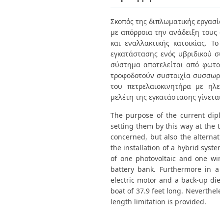
Διπλωματικές Εργασίες
Πολιτικές Πρόσβασης
Ανά Ημερομηνία
Σκοπός της διπλωματικής εργασί
Έκδοσης
με απόρροια την ανάδειξη τους
Συγγραφείς
Τίτλοι
και εναλλακτικής κατοικίας. 
Θέματα
εγκατάστασης ενός υβριδικού σ
σύστημα αποτελείται από φωτο
τροφοδοτούν συστοιχία συσσωρε
του πετρελαιοκινητήρα με ηλε
μελέτη της εγκατάστασης γίνεται
The purpose of the current dip
setting them by this way at the t
concerned, but also the alterna
the installation of a hybrid syst
of one photovoltaic and one wi
battery bank. Furthermore in a
electric motor and a back-up die
boat of 37.9 feet long. Neverthel
length limitation is provided.