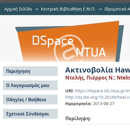
Αρχική Σελίδα
→
Κεντρική Βιβλιοθήκη Ε.Μ.Π.
→
Ιδρυματικό 
Ακτινοβολία Hawking
Εργασίες
→
Εμφάνιση Τεκμηρίου
Αποθετήριο DSpace/Manakin
Ακτινοβολία Ha
Περιήγηση
Ντελής, Πιέρρος Ν.
;
Nteli
Σε όλο το DSpace
Ο Λογαριασμός μου
URI:
https://dspace.lib.ntua.gr/
Κοινότητες & Συλλογές
Σύνδεση
http://dx.doi.org/10.26240/heal.
Ανά Ημερομηνία
Οδηγίες / Βοήθεια
Εγγραφή
Έκδοσης
Ημερομηνία:
2013-08-27
Οδηγίες Υποβολής
Συγγραφείς
Σχετικοί Σύνδεσμοι
Οδηγίες Χρήσης ΙΑ
Τίτλοι
Περίληψη:
Συχνές Ερωτήσεις
Θέματα
Οδηγίες Υποβολής -
Αυτή η Συλλογή