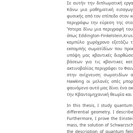
Διπλωματικές Εργασίες
Σε αυτήν την διπλωματική εργ
Πολιτικές Πρόσβασης
Ανά Ημερομηνία
Κάνω μια μαθηματική εισαγωγ
Έκδοσης
φυσικής από τον επίπεδο στον κ
Συγγραφείς
περιγράφω την εύρεση της στατ
Τίτλοι
Ύστερα δίνω μια περιγραφή τ
Θέματα
όπως Eddington-Finkelstein,Kru
καμπύλο χωρόχρονο εξετάζω τ
εκπομπής σωματίδίων που προ
υπόψη μας κβαντικές διορθώσε
βάσεων για τις κβαντικες κα
ακτινοβολίας περιγράφει το Φαι
στην ανίχνευση σωματιδίων α
Hawking οι μελανές οπές μπο
φαινόμενο αυτό μας δίνει ένα α
την Κβαντομηχανική θεωρία και 
In this thesis, I study quantum
differential geometry. I describ
Furthermore, I prove the Einstein
mass, the solution of Schwarzsch
the description of quantum fie