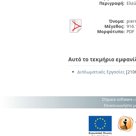
Περιγραφή:
Ελε
Όνομα:
pier
Μέγεθος:
916.
Μορφότυπο:
PDF
Αυτό το τεκμήριο εμφανί
Διπλωματικές Εργασίες
[210
DSpace software
c
Επικοινωνήστε μ