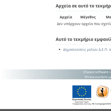
Διπλωματικές Εργασίες
Αρχεία σε αυτό το τεκμήρ
Πολιτικές Πρόσβασης
Ανά Ημερομηνία
Έκδοσης
Συγγραφείς
Αρχεία
Μέγεθος
Μο
Τίτλοι
Δεν υπάρχουν αρχεία που σχετίζ
Θέματα
Αυτό το τεκμήριο εμφανί
Δημοσιεύσεις μελών Δ.Ε.Π. σ
DSpace software
c
Επικοινωνήστε μ