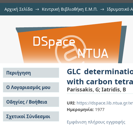
Αρχική Σελίδα
→
Κεντρική Βιβλιοθήκη Ε.Μ.Π.
→
Ιδρυματικό 
GLC determination of silicon in
μελών Δ.Ε.Π. σε περιοδικά
→
Εμφάνιση Τεκμηρίου
Αποθετήριο DSpace/Manakin
tetrachloride
GLC determination
Περιήγηση
with carbon tetr
Σε όλο το DSpace
Ο Λογαριασμός μου
Parissakis, G
;
Iatridis, B
Κοινότητες & Συλλογές
Σύνδεση
Ανά Ημερομηνία
Οδηγίες / Βοήθεια
Εγγραφή
URI:
https://dspace.lib.ntua.gr/
Έκδοσης
Ημερομηνία:
1977
Οδηγίες Υποβολής
Συγγραφείς
Σχετικοί Σύνδεσμοι
Οδηγίες Χρήσης ΙΑ
Τίτλοι
Εμφάνιση πλήρους εγγραφής
Συχνές Ερωτήσεις
Θέματα
Οδηγίες Υποβολής -
Αυτή η Συλλογή