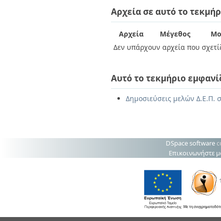
Διπλωματικές Εργασίες
Αρχεία σε αυτό το τεκμήρ
Πολιτικές Πρόσβασης
Ανά Ημερομηνία
Έκδοσης
Συγγραφείς
Αρχεία
Μέγεθος
Μο
Τίτλοι
Δεν υπάρχουν αρχεία που σχετίζ
Θέματα
Αυτό το τεκμήριο εμφανί
Δημοσιεύσεις μελών Δ.Ε.Π. σ
DSpace software
c
Επικοινωνήστε μ