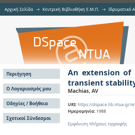
Αρχική Σελίδα
→
Κεντρική Βιβλιοθήκη Ε.Μ.Π.
→
Ιδρυματικό 
An extension of delta method to 
μελών Δ.Ε.Π. σε περιοδικά
→
Εμφάνιση Τεκμηρίου
Αποθετήριο DSpace/Manakin
study
An extension of
Περιήγηση
transient stabilit
Σε όλο το DSpace
Ο Λογαριασμός μου
Machias, AV
Κοινότητες & Συλλογές
Σύνδεση
Ανά Ημερομηνία
Οδηγίες / Βοήθεια
Εγγραφή
URI:
https://dspace.lib.ntua.gr/
Έκδοσης
Ημερομηνία:
1988
Οδηγίες Υποβολής
Συγγραφείς
Σχετικοί Σύνδεσμοι
Οδηγίες Χρήσης ΙΑ
Τίτλοι
Εμφάνιση πλήρους εγγραφής
Συχνές Ερωτήσεις
Θέματα
Οδηγίες Υποβολής -
Αυτή η Συλλογή