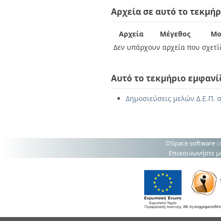
Διπλωματικές Εργασίες
Αρχεία σε αυτό το τεκμήρ
Πολιτικές Πρόσβασης
Ανά Ημερομηνία
Έκδοσης
Συγγραφείς
Αρχεία
Μέγεθος
Μο
Τίτλοι
Δεν υπάρχουν αρχεία που σχετίζ
Θέματα
Αυτό το τεκμήριο εμφανί
Δημοσιεύσεις μελών Δ.Ε.Π. σ
DSpace software
c
Επικοινωνήστε μ