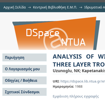
Αρχική Σελίδα
→
Κεντρική Βιβλιοθήκη Ε.Μ.Π.
→
Ιδρυματικό 
ANALYSIS OF WIDEBAND SIGN
μελών Δ.Ε.Π. σε περιοδικά
→
Εμφάνιση Τεκμηρίου
Αποθετήριο DSpace/Manakin
TROPOSPHERIC MEDIUM.
ANALYSIS OF W
Περιήγηση
THREE LAYER TR
Σε όλο το DSpace
Ο Λογαριασμός μου
Uzunoglu, NK
;
Kapetanaki
Κοινότητες & Συλλογές
Σύνδεση
Ανά Ημερομηνία
Οδηγίες / Βοήθεια
Εγγραφή
URI:
https://dspace.lib.ntua.gr/
Έκδοσης
Ημερομηνία:
1988
Οδηγίες Υποβολής
Συγγραφείς
Σχετικοί Σύνδεσμοι
Οδηγίες Χρήσης ΙΑ
Τίτλοι
Εμφάνιση πλήρους εγγραφής
Συχνές Ερωτήσεις
Θέματα
Οδηγίες Υποβολής -
Αυτή η Συλλογή