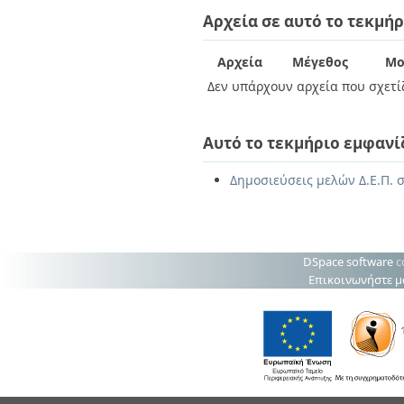
Διπλωματικές Εργασίες
Αρχεία σε αυτό το τεκμήρ
Πολιτικές Πρόσβασης
Ανά Ημερομηνία
Έκδοσης
Συγγραφείς
Αρχεία
Μέγεθος
Μο
Τίτλοι
Δεν υπάρχουν αρχεία που σχετίζ
Θέματα
Αυτό το τεκμήριο εμφανί
Δημοσιεύσεις μελών Δ.Ε.Π. σ
DSpace software
c
Επικοινωνήστε μ