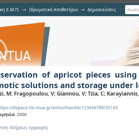
κη Ε.Μ.Π.
→
Ιδρυματικό Αποθετήριο
→
Δημοσιεύσεις
icot pieces using edible coatings 
ση Τεκμηρίου
ow temperatures
servation of apricot pieces using
otic solutions and storage under 
zi, M
;
Fragopoulou, V
;
Giannou, V
;
Tzia, C
;
Karayiannis,
ttps://dspace.lib.ntua.gr/xmlui/handle/123456789/35165
ομηνία:
2006
ιση πλήρους εγγραφής