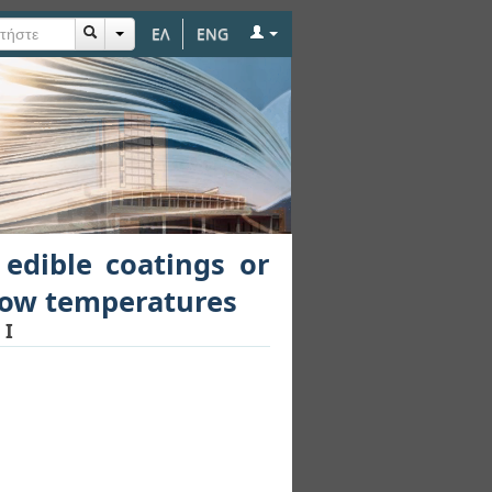
ΕΛ
ENG
or osmotic solutions
 edible coatings or
low temperatures
 I