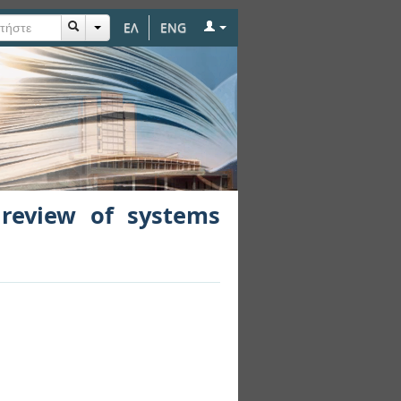
ΕΛ
ENG
nd approaches
review of systems