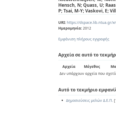
Διπλωματικές Εργασίες
Hensch, N
;
Quass, U
;
Raas
Πολιτικές Πρόσβασης
Ανά Ημερομηνία
P
;
Tsai, M-Y
;
Vaskovi, E
;
Vil
Έκδοσης
Συγγραφείς
URI:
https://dspace.lib.ntua.gr
Τίτλοι
Θέματα
Ημερομηνία:
2012
Εμφάνιση πλήρους εγγραφής
Αρχεία σε αυτό το τεκμήρ
Αρχεία
Μέγεθος
Μο
Δεν υπάρχουν αρχεία που σχετίζ
Αυτό το τεκμήριο εμφανί
Δημοσιεύσεις μελών Δ.Ε.Π.
[