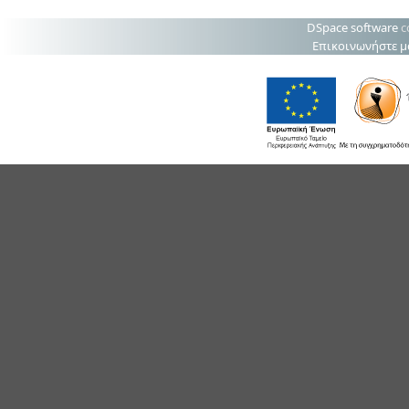
DSpace software
c
Επικοινωνήστε μ