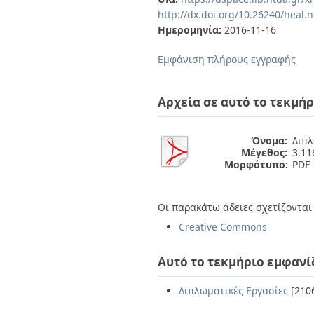
Διπλωματικές Εργασίες
http://dx.doi.org/10.26240/heal.
Πολιτικές Πρόσβασης
Ανά Ημερομηνία
Ημερομηνία:
2016-11-16
Έκδοσης
Συγγραφείς
Εμφάνιση πλήρους εγγραφής
Τίτλοι
Θέματα
Αρχεία σε αυτό το τεκμήρ
Όνομα:
Διπλ
Μέγεθος:
3.1
Μορφότυπο:
PDF
Οι παρακάτω άδειες σχετίζονται 
Creative Commons
Αυτό το τεκμήριο εμφανί
Διπλωματικές Εργασίες
[210