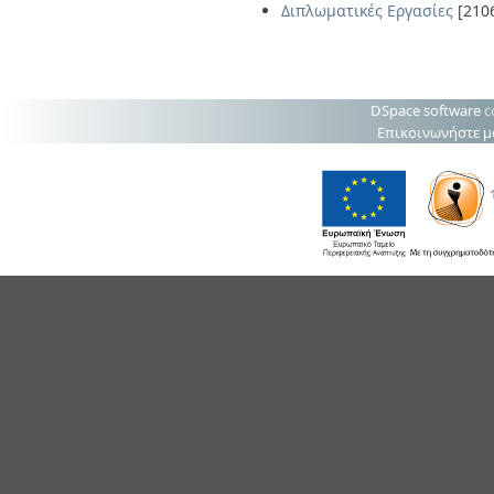
Διπλωματικές Εργασίες
[210
DSpace software
c
Επικοινωνήστε μ