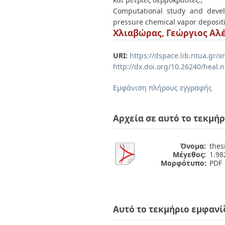
Διπλωματικές Εργασίες
Computational study and devel
Πολιτικές Πρόσβασης
Ανά Ημερομηνία
pressure chemical vapor deposit
Έκδοσης
Χλιαβώρας, Γεώργιος Αλ
Συγγραφείς
Τίτλοι
Θέματα
URI:
https://dspace.lib.ntua.gr
http://dx.doi.org/10.26240/heal.
Εμφάνιση πλήρους εγγραφής
Αρχεία σε αυτό το τεκμήρ
Όνομα:
thes
Μέγεθος:
1.9
Μορφότυπο:
PDF
Αυτό το τεκμήριο εμφανί